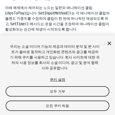
아래 예제에서 제어되는 노드는 일련의 애니메이션 클립
(clipsToPlay)입니다.
SetInputMethod()
는 각 애니메이션 클립의
블렌드 가중치를 수정하여 클립이 한 번에 하나씩만 재생되도록 하
고,
SetTime()
메서드는 로컬 시간을 조정하여 애니메이션 클립이
활성화되는 순간에 재생이 시작되도록 합니다.
우리는 소셜 미디어 기능의 제공과 데이터 분석 및 본 사이
using UnityEngine;

트가 올바로 동작하고 개인화된 콘텐츠와 광고를 제공하
기 위해 쿠키를 사용하고 있습니다. 회사 사이트에 대한 귀
using UnityEngine.Animations;

하의 사용 정보를 회사의 소셜 미디어, 광고 및 분석 협력
사와 공유합니다.
using UnityEngine.Playables;

public class PlayQueuePlayable : PlayableBehavi
쿠키 설정
{

모두 거부
    private int m_CurrentClipIndex = -1;

모든 쿠키 허용
    private float m_TimeToNextClip;
