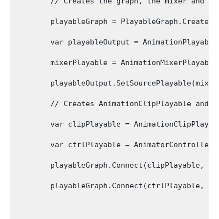
        // Creates the graph, the mixer and bi
        playableGraph = PlayableGraph.Create();
        var playableOutput = AnimationPlayable
        mixerPlayable = AnimationMixerPlayable
        playableOutput.SetSourcePlayable(mixerP
        // Creates AnimationClipPlayable and c
        var clipPlayable = AnimationClipPlayab
        var ctrlPlayable = AnimatorControllerP
        playableGraph.Connect(clipPlayable, 0, 
        playableGraph.Connect(ctrlPlayable, 0, 