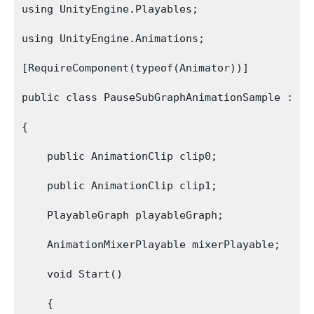
using UnityEngine.Playables;

using UnityEngine.Animations;

[RequireComponent(typeof(Animator))]

public class PauseSubGraphAnimationSample : Mon
{

    public AnimationClip clip0;

    public AnimationClip clip1;

    PlayableGraph playableGraph;

    AnimationMixerPlayable mixerPlayable;

    void Start()

    {
