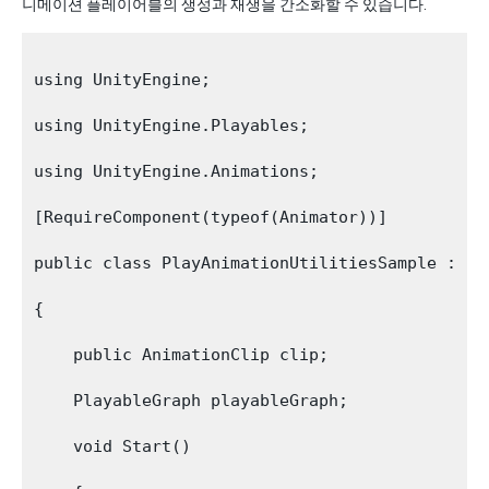
니메이션 플레이어블의 생성과 재생을 간소화할 수 있습니다.
using UnityEngine;

using UnityEngine.Playables;

using UnityEngine.Animations;

[RequireComponent(typeof(Animator))]

public class PlayAnimationUtilitiesSample : Mon
{

    public AnimationClip clip;

    PlayableGraph playableGraph;

    void Start()
