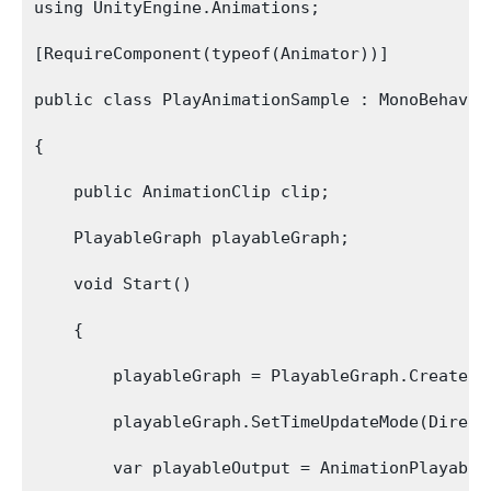
using UnityEngine.Animations;

[RequireComponent(typeof(Animator))]

public class PlayAnimationSample : MonoBehaviou
{

    public AnimationClip clip;

    PlayableGraph playableGraph;

    void Start()

    {

        playableGraph = PlayableGraph.Create();
        playableGraph.SetTimeUpdateMode(Directo
        var playableOutput = AnimationPlayable