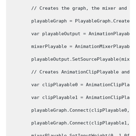
        // Creates the graph, the mixer and bi
        playableGraph = PlayableGraph.Create();
        var playableOutput = AnimationPlayable
        mixerPlayable = AnimationMixerPlayable
        playableOutput.SetSourcePlayable(mixerP
        // Creates AnimationClipPlayable and c
        var clipPlayable0 = AnimationClipPlaya
        var clipPlayable1 = AnimationClipPlaya
        playableGraph.Connect(clipPlayable0, 0,
        playableGraph.Connect(clipPlayable1, 0,
        mixerPlayable.SetInputWeight(0, 1.0f);
