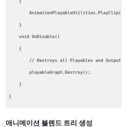
    {

        AnimationPlayableUtilities.PlayClip(Ge
    }

    void OnDisable()

    {

        // Destroys all Playables and Outputs c
        playableGraph.Destroy();

    }

}

애니메이션 블렌드 트리 생성