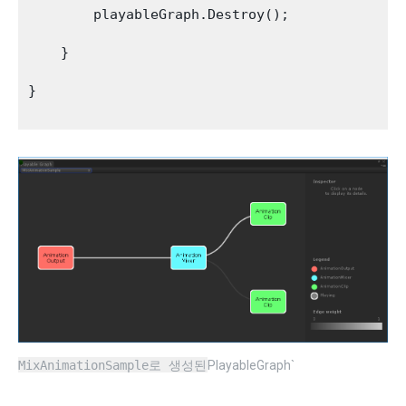
        playableGraph.Destroy();

    }

}

MixAnimationSample로 생성된
PlayableGraph`