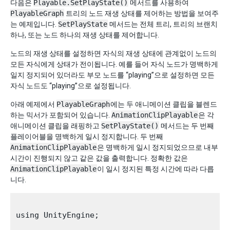
다음은
Playable.SetPlayState()
메서드를 사용하여
PlayableGraph
트리의 노드 재생 상태를 제어하는 방법을 보여주
는 예제입니다.
SetPlayState
메서드는 전체 트리, 트리의 브랜치
하나, 또는 노드 하나의 재생 상태를 제어합니다.
노드의 재생 상태를 설정하면 자식의 재생 상태에 관계없이 노드의
모든 자식에게 상태가 전이됩니다. 예를 들어 자식 노드가 명백하게
일지 정지되어 있더라도 부모 노드를 “playing”으로 설정하면 모든
자식 노드도 “playing”으로 설정됩니다.
아래 예제에서
PlayableGraph
에는 두 애니메이션 클립을 블렌드
하는 믹서가 포함되어 있습니다.
AnimationClipPlayable
은 각
애니메이션 클립을 래핑하고
SetPlayState()
메서드는 두 번째
플레이어블을 명백하게 일시 정지합니다. 두 번째
AnimationClipPlayable
은 명백하게 일시 정지되었으므로 내부
시간이 진행되지 않고 같은 값을 출력합니다. 정확한 값은
AnimationClipPlayable
이 일시 정지된 특정 시간에 따라 다릅
니다.
using UnityEngine;
