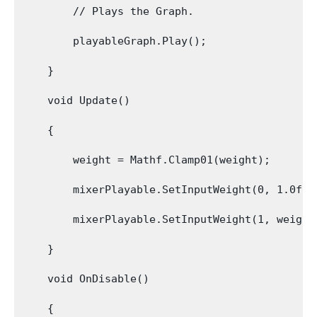
        // Plays the Graph.

        playableGraph.Play();

    }

    void Update()

    {

        weight = Mathf.Clamp01(weight);

        mixerPlayable.SetInputWeight(0, 1.0f-we
        mixerPlayable.SetInputWeight(1, weight)
    }

    void OnDisable()

    {
