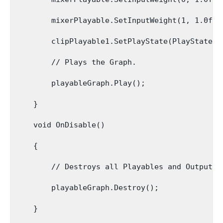
        mixerPlayable.SetInputWeight(1, 1.0f);

        clipPlayable1.SetPlayState(PlayState.Pa
        // Plays the Graph.

        playableGraph.Play();

    }

    void OnDisable()

    {

        // Destroys all Playables and Outputs c
        playableGraph.Destroy();

    }
