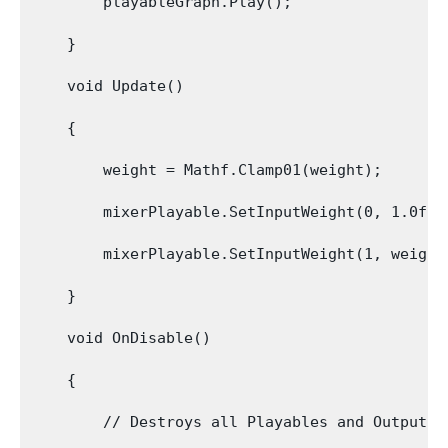
        playableGraph.Play();

    }

    void Update()

    {

        weight = Mathf.Clamp01(weight);

        mixerPlayable.SetInputWeight(0, 1.0f-we
        mixerPlayable.SetInputWeight(1, weight)
    }

    void OnDisable()

    {

        // Destroys all Playables and Outputs c