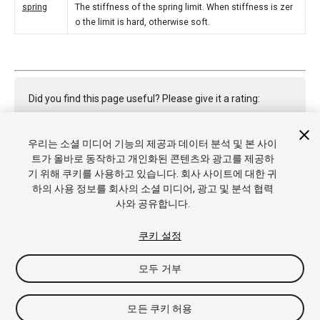
spring
The stiffness of the spring limit. When stiffness is zer
o the limit is hard, otherwise soft.
Did you find this page useful? Please give it a rating:
우리는 소셜 미디어 기능의 제공과 데이터 분석 및 본 사이
Report a problem on this page
트가 올바로 동작하고 개인화된 콘텐츠와 광고를 제공하
기 위해 쿠키를 사용하고 있습니다. 회사 사이트에 대한 귀
하의 사용 정보를 회사의 소셜 미디어, 광고 및 분석 협력
사와 공유합니다.
쿠키 설정
Copyright © 2017 Unity Technologies. Publication 2017.1
모두 거부
튜토리얼
커뮤니티 답변
기술 자료
포럼
에셋 스토어
상표
및 이용약관
법률정보
개인정보처리방침
쿠키
내 개인정보 판
모든 쿠키 허용
매 금지
쿠키 기본 설정