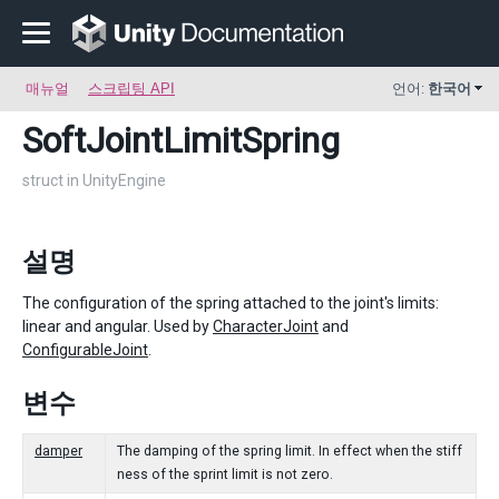
매뉴얼
스크립팅 API
언어:
한국어
SoftJointLimitSpring
struct in UnityEngine
설명
The configuration of the spring attached to the joint's limits:
linear and angular. Used by
CharacterJoint
and
ConfigurableJoint
.
변수
damper
The damping of the spring limit. In effect when the stiff
ness of the sprint limit is not zero.