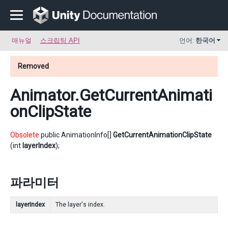
매뉴얼
스크립팅 API
언어:
한국어
Removed
Animator
.GetCurrentAnimati
onClipState
Obsolete
public AnimationInfo[]
GetCurrentAnimationClipState
(int
layerIndex
);
파라미터
layerIndex
The layer's index.