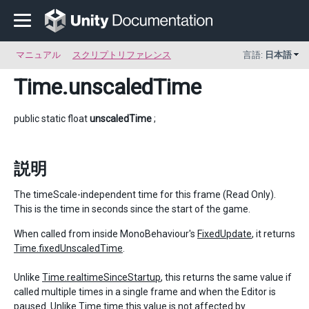
マニュアル
スクリプトリファレンス
言語:
日本語
Time
.unscaledTime
public static float
unscaledTime
;
説明
The timeScale-independent time for this frame (Read Only).
This is the time in seconds since the start of the game.
When called from inside MonoBehaviour's
FixedUpdate
, it returns
Time.fixedUnscaledTime
.
Unlike
Time.realtimeSinceStartup
, this returns the same value if
called multiple times in a single frame and when the Editor is
paused. Unlike
Time.time
this value is not affected by