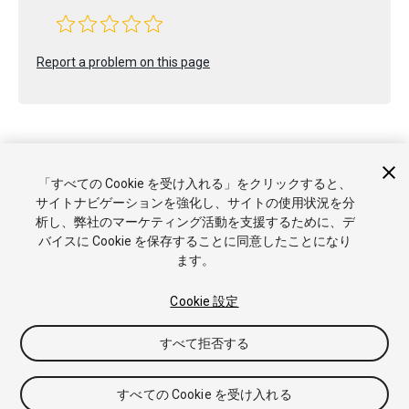
Report a problem on this page
「すべての Cookie を受け入れる」をクリックすると、
Copyright © 2023 Unity Technologies. Publication 2023.2
サイトナビゲーションを強化し、サイトの使用状況を分
チュートリアル
Answers
ナレッジベース
フォーラム
アセ
析し、弊社のマーケティング活動を支援するために、デ
ットストア
商標と利用規約
法律関連
プライバシーポリシー
バイスに Cookie を保存することに同意したことになり
クッキー
私の個人情報を販売または共有しない
ます。
Cookie 優先設定
Cookie 設定
すべて拒否する
すべての Cookie を受け入れる