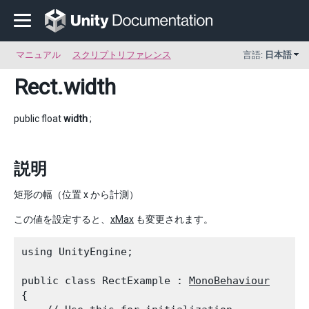
マニュアル
スクリプトリファレンス
言語:
日本語
Rect
.width
public float
width
;
説明
矩形の幅（位置 x から計測）
この値を設定すると、
xMax
も変更されます。
using UnityEngine;
public class RectExample : 
MonoBehaviour
{
