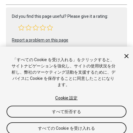
Did you find this page useful? Please give it a rating:
Report a problem on this page
「すべての Cookie を受け入れる」をクリックすると、
サイトナビゲーションを強化し、サイトの使用状況を分
析し、弊社のマーケティング活動を支援するために、デ
バイスに Cookie を保存することに同意したことになり
ます。
Copyright © 2023 Unity Technologies. Publication 2023.1
チュートリアル
Answers
ナレッジベース
フォーラム
アセ
ットストア
商標と利用規約
法律関連
プライバシーポリシー
Cookie 設定
クッキー
私の個人情報を販売または共有しない
Cookie 優先設定
すべて拒否する
すべての Cookie を受け入れる