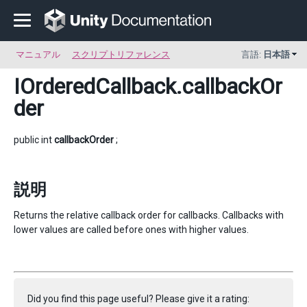
マニュアル
スクリプトリファレンス
言語:
日本語
IOrderedCallback
.callbackOr
der
public int
callbackOrder
;
説明
Returns the relative callback order for callbacks. Callbacks with
lower values are called before ones with higher values.
Did you find this page useful? Please give it a rating: