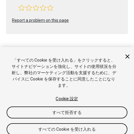
Report a problem on this page
「すべての Cookie を受け入れる」をクリックすると、
Copyright © 2023 Unity Technologies. Publication 2023.1
サイトナビゲーションを強化し、サイトの使用状況を分
チュートリアル
Answers
ナレッジベース
フォーラム
アセ
析し、弊社のマーケティング活動を支援するために、デ
ットストア
商標と利用規約
法律関連
プライバシーポリシー
バイスに Cookie を保存することに同意したことになり
クッキー
私の個人情報を販売または共有しない
ます。
Cookie 優先設定
Cookie 設定
すべて拒否する
すべての Cookie を受け入れる