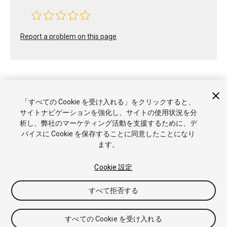
Report a problem on this page
「すべての Cookie を受け入れる」をクリックすると、
サイトナビゲーションを強化し、サイトの使用状況を分
Copyright © 2023 Unity Technologies. Publication 2023.1
析し、弊社のマーケティング活動を支援するために、デ
チュートリアル
Answers
ナレッジベース
フォーラム
アセ
バイスに Cookie を保存することに同意したことになり
ットストア
商標と利用規約
法律関連
プライバシーポリシー
ます。
クッキー
私の個人情報を販売または共有しない
Cookie 優先設定
Cookie 設定
すべて拒否する
すべての Cookie を受け入れる