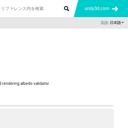
unity3d.com
言語:
日本語
 rendering albedo validator.