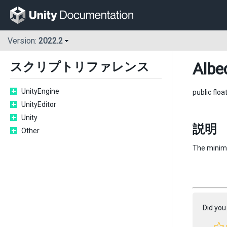
Version:
2022.2
Albe
スクリプトリファレンス
UnityEngine
public floa
UnityEditor
Unity
説明
Other
The minimu
Did you 