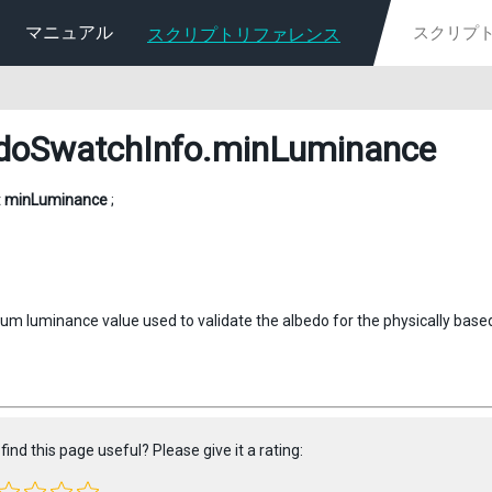
マニュアル
スクリプトリファレンス
doSwatchInfo
.minLuminance
t
minLuminance
;
m luminance value used to validate the albedo for the physically based
find this page useful? Please give it a rating: