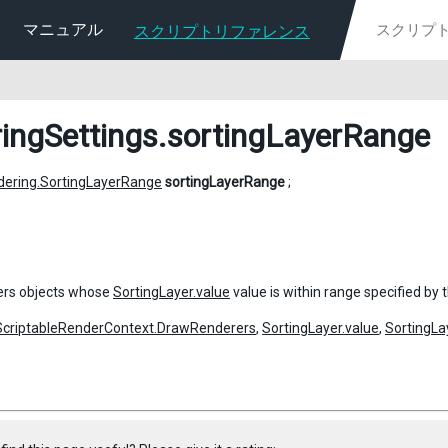
マニュアル
スクリプトリファレンス
ringSettings
.sortingLayerRange
dering.SortingLayerRange
sortingLayerRange
;
ers objects whose
SortingLayer.value
value is within range specified by 
ScriptableRenderContext.DrawRenderers
,
SortingLayer.value
,
SortingL