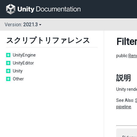
Version:
2021.3
Filte
スクリプトリファレンス
UnityEngine
public
Ren
UnityEditor
Unity
説明
Other
Unity rend
See Also:
pipeline
.