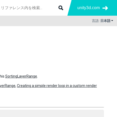
unity3d.com
言語:
日本語
this
SortingLayerRange
.
ayerRange
,
Creating a simple render loop in a custom render