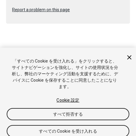
Report a problem on this page
Copyright © 2021 Unity Technologies. Publication 2021.2
「すべての Cookie を受け入れる」をクリックすると、
チュートリアル
Answers
ナレッジベース
フォーラム
アセ
サイトナビゲーションを強化し、サイトの使用状況を分
ットストア
商標と利用規約
法律関連
プライバシーポリシー
析し、弊社のマーケティング活動を支援するために、デ
クッキー
私の個人情報を販売または共有しない
バイスに Cookie を保存することに同意したことになり
Cookie 優先設定
ます。
Cookie 設定
すべて拒否する
すべての Cookie を受け入れる