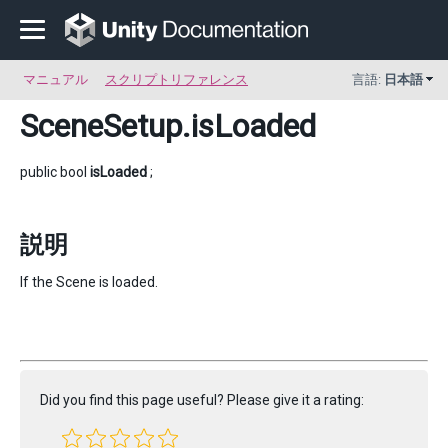
マニュアル
スクリプトリファレンス
言語:
日本語
SceneSetup
.isLoaded
public bool
isLoaded
;
説明
If the Scene is loaded.
Did you find this page useful? Please give it a rating: