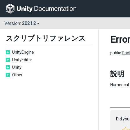
Version:
2021.2
Error
スクリプトリファレンス
UnityEngine
public
Pac
UnityEditor
Unity
説明
Other
Numerical 
Did you 