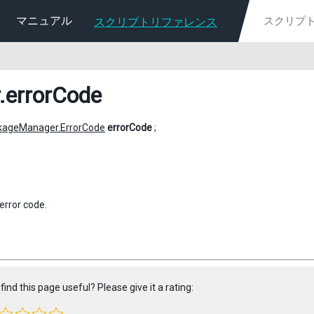
マニュアル
スクリプトリファレンス
.errorCode
kageManager.ErrorCode
errorCode
;
error code.
find this page useful? Please give it a rating: