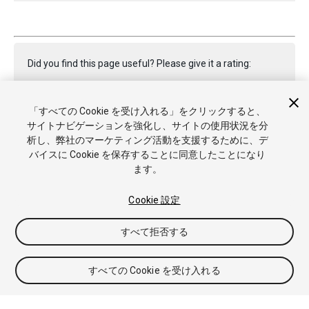
Did you find this page useful? Please give it a rating:
「すべての Cookie を受け入れる」をクリックすると、
Report a problem on this page
サイトナビゲーションを強化し、サイトの使用状況を分
析し、弊社のマーケティング活動を支援するために、デ
バイスに Cookie を保存することに同意したことになり
ます。
Cookie 設定
Copyright © 2021 Unity Technologies. Publication 2021.2
すべて拒否する
チュートリアル
Answers
ナレッジベース
フォーラム
アセ
ットストア
商標と利用規約
法律関連
プライバシーポリシー
クッキー
私の個人情報を販売または共有しない
すべての Cookie を受け入れる
Cookie 優先設定