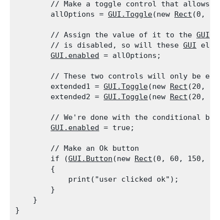
        // Make a toggle control that allows t
        allOptions = 
GUI.Toggle
(new 
Rect
(0, 0,
        // Assign the value of it to the 
GUI.e
        // is disabled, so will these 
GUI
 elem
GUI.enabled
 = allOptions;
        // These two controls will only be ena
        extended1 = 
GUI.Toggle
(new 
Rect
(20, 20
        extended2 = 
GUI.Toggle
(new 
Rect
(20, 40
        // We're done with the conditional blo
GUI.enabled
 = true;
        // Make an Ok button

        if (
GUI.Button
(new 
Rect
(0, 60, 150, 20
        {

            print("user clicked ok");

        }

    }
