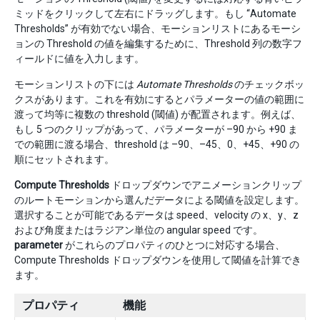
ミッドをクリックして左右にドラッグします。もし “Automate
Thresholds” が有効でない場合、モーションリストにあるモーシ
ョンの Threshold の値を編集するために、Threshold 列の数字フ
ィールドに値を入力します。
モーションリストの下には
Automate Thresholds
のチェックボッ
クスがあります。これを有効にするとパラメーターの値の範囲に
渡って均等に複数の threshold (閾値) が配置されます。例えば、
もし 5 つのクリップがあって、パラメーターが –90 から +90 ま
での範囲に渡る場合、threshold は –90、–45、0、+45、+90 の
順にセットされます。
Compute Thresholds
ドロップダウンでアニメーションクリップ
のルートモーションから選んだデータによる閾値を設定します。
選択することが可能であるデータは speed、velocity の x、y、z
および角度またはラジアン単位の angular speed です。
parameter
がこれらのプロパティのひとつに対応する場合、
Compute Thresholds ドロップダウンを使用して閾値を計算でき
ます。
プロパティ
機能