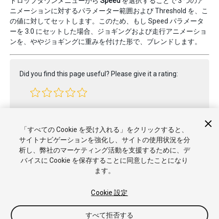
ドロップダウンメニューから
Speed
を選択することで 3 つのア
ニメーションに対するパラメーター範囲および Threshold を、こ
の値に対してセットします。このため、もし Speed パラメータ
ーを 3.0 にセットした場合、ジョギングおよび走行アニメーショ
ンを、ややジョギングに重みを付けた形で、ブレンドします。
Did you find this page useful? Please give it a rating:
Report a problem on this page
「すべての Cookie を受け入れる」をクリックすると、
サイトナビゲーションを強化し、サイトの使用状況を分
析し、弊社のマーケティング活動を支援するために、デ
バイスに Cookie を保存することに同意したことになり
ます。
Cookie 設定
Copyright © 2021 Unity Technologies. Publication 2021.2
すべて拒否する