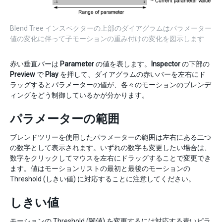
Blend Tree インスペクターの上部のダイアグラムはパラメーター
値の変化に伴って子モーションの重み付けの変化を図示します
赤い垂直バーは
Parameter
の値を表します。
Inspector
の下部の
Preview
で
Play
を押して、ダイアグラムの赤いバーを左右にド
ラッグするとパラメーターの値が、各々のモーションのブレンデ
ィングをどう制御しているかが分かります。
パラメーターの範囲
ブレンドツリーを使用したパラメーターの範囲は左右にある二つ
の数字として表示されます。いずれの数字も変更したい場合は、
数字をクリックしてマウスを左右にドラッグすることで変更でき
ます。値はモーションリストの最初と最後のモーションの
Threshold (しきい値) に対応することに注意してください。
しきい値
モーションの Threshold (閾値) を変更するには対応する青いピラ