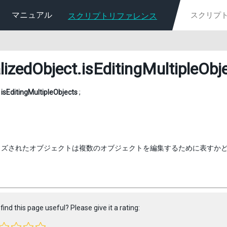
マニュアル
スクリプトリファレンス
alizedObject
.isEditingMultipleObj
l
isEditingMultipleObjects
;
ズされたオブジェクトは複数のオブジェクトを編集するために表すかどうか(R
find this page useful? Please give it a rating: