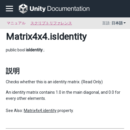
マニュアル
スクリプトリファレンス
言語:
日本語
Matrix4x4
.isIdentity
public bool
isIdentity
;
説明
Checks whether this is an identity matrix. (Read Only)
An identity matrix contains 1.0 in the main diagonal, and 0.0 for
every other elements.
See Also:
Matrix4x4.identity
property.