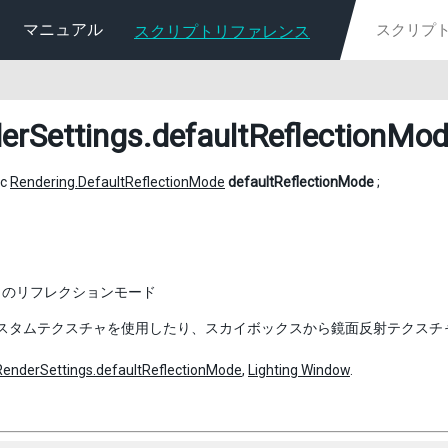
マニュアル
スクリプトリファレンス
erSettings
.defaultReflectionMo
ic
Rendering.DefaultReflectionMode
defaultReflectionMode
;
トのリフレクションモード
 はカスタムテクスチャを使用したり、スカイボックスから鏡面反射テクス
RenderSettings.defaultReflectionMode
,
Lighting Window
.