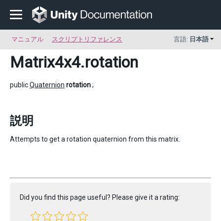
マニュアル
スクリプトリファレンス
言語:
日本語
Matrix4x4
.rotation
public
Quaternion
rotation
;
説明
Attempts to get a rotation quaternion from this matrix.
Did you find this page useful? Please give it a rating: