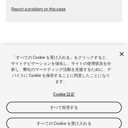
Report a problem on this page
Copyright © 2020 Unity Technologies. Publication 2020.2
「すべての Cookie を受け入れる」をクリックすると、
チュートリアル
Answers
ナレッジベース
フォーラム
アセ
サイトナビゲーションを強化し、サイトの使用状況を分
ットストア
商標と利用規約
法律関連
プライバシーポリシー
析し、弊社のマーケティング活動を支援するために、デ
クッキー
私の個人情報を販売または共有しない
バイスに Cookie を保存することに同意したことになり
Cookie 優先設定
ます。
Cookie 設定
すべて拒否する
すべての Cookie を受け入れる