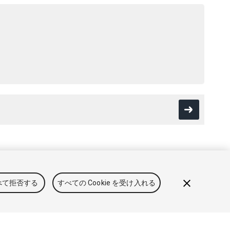
用規約
法律関連
プライバシーポリシー
クッキー
私の個人情
べて拒否する
すべての Cookie を受け入れる