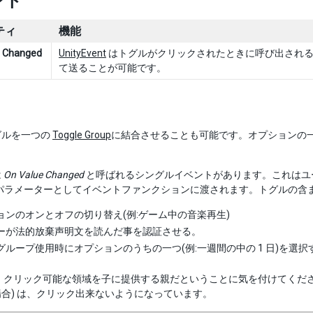
ント
ティ
機能
e Changed
UnityEvent
はトグルがクリックされたときに呼び出され
て送ることが可能です。
グルを一つの
Toggle Group
に結合させることも可能です。オプションの
は
On Value Changed
と呼ばれるシングルイベントがあります。これはユ
パラメーターとしてイベントファンクションに渡されます。トグルの含
ョンのオンとオフの切り替え(例:ゲーム中の音楽再生)
ーが法的放棄声明文を読んだ事を認証させる。
グループ使用時にオプションのうちの一つ(例:一週間の中の 1 日)を選択
、クリック可能な領域を子に提供する親だということに気を付けてくだ
合) は、クリック出来ないようになっています。