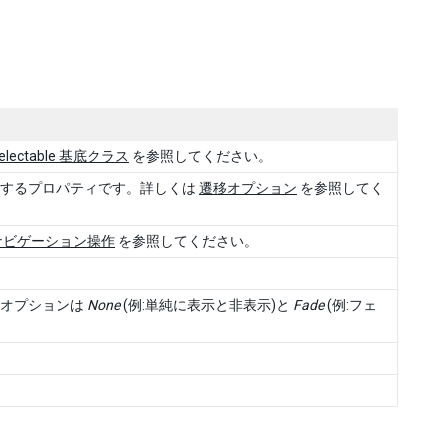
electable 基底クラス
を参照してください。
定するプロパティです。詳しくは
遷移オプション
を参照してく
ナビゲーション操作
を参照してください。
。オプションは
None
(例:単純に表示と非表示)と
Fade
(例:フェ