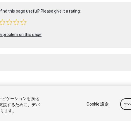
find this page useful? Please give it a rating:
a problem on this page
 2020 Unity Technologies. Publication 2020.2
トナビゲーションを強化
アル
Answers
ナレッジベース
フォーラム
アセットストア
商標と利
Cookie 設定
す
支援するために、デバ
なります。
たは共有しない
Cookie 優先設定