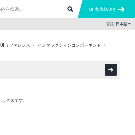
unity3d.com
言語:
日本語
UI リファレンス
インタラクションコンポーネント
ボックスです。