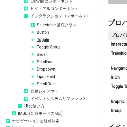
Canvas コンポーネント
ビジュアルコンポーネント
インタラクションコンポーネント
プロ
Selectable 基底クラス
Button
プロパ
Toggle
Interacta
Toggle Group
Transitio
Slider
Scrollbar
Navigati
Dropdown
Input Field
Is On
Scroll Rect
Toggle T
自動レイアウト
イベントシステムリファレンス
Graphic
UI の使い方
Group
IMGUI (即時モードの GUI)
ナビゲーションと経路探索