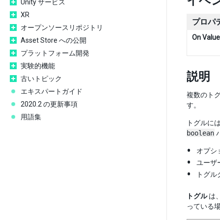
イベ
Unity サービス
XR
プロパ
オープンソースリポジトリ
On Valu
Asset Store への公開
プラットフォーム開発
実験的機能
説明
古いトピック
エキスパートガイド
複数のト
2020.2 の更新事項
す。
用語集
トグルに
boolean
オプシ
ユーザ
トグル
トグル
は
っている場