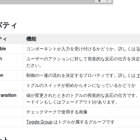
パティ
ティ
機能
ble
コンポーネントが入力を受け付けるかどうか。詳しくは
S
n
ユーザーのアクションに対して視覚的な反応の仕方を決
ださい。
on
制御の一連の流れを決定するプロパティです。詳しくは
トグルのスイッチが初めからオンになっているかどうか
ransition
値が変更されたときのトグルの視覚的な反応の仕方です
ードインもしくはフェードアウト)があります。
チェックマークで使用する画像
Toggle Group
はトグルが属するグループです