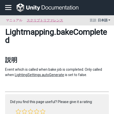
マニュアル
スクリプトリファレンス
言語:
日本語
Lightmapping
.bakeComplete
d
説明
Event which is called when bake job is completed. Only called
when
LightingSettings.autoGenerate
is set to false.
Did you find this page useful? Please give it a rating: