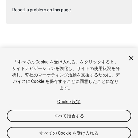
Report a problem on this page
Copyright © 2020 Unity Technologies. Publication 2020.1
「すべての Cookie を受け入れる」をクリックすると、
チュートリアル
Answers
ナレッジベース
フォーラム
アセ
サイトナビゲーションを強化し、サイトの使用状況を分
ットストア
商標と利用規約
法律関連
プライバシーポリシー
析し、弊社のマーケティング活動を支援するために、デ
クッキー
私の個人情報を販売または共有しない
バイスに Cookie を保存することに同意したことになり
Cookie 優先設定
ます。
Cookie 設定
すべて拒否する
すべての Cookie を受け入れる