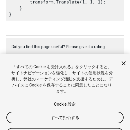
        transform.Translate(1, 1, 1);

    }

Did you find this page useful? Please give it a rating:
「すべての Cookie を受け入れる」をクリックすると、
Report a problem on this page
サイトナビゲーションを強化し、サイトの使用状況を分
析し、弊社のマーケティング活動を支援するために、デ
バイスに Cookie を保存することに同意したことになり
ます。
Cookie 設定
Copyright © 2020 Unity Technologies. Publication 2019.4
すべて拒否する
チュートリアル
Answers
ナレッジベース
フォーラム
アセッ
トストア
商標と利用規約
法律関連
プライバシーポリシー
ク