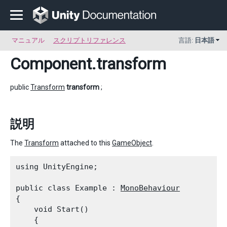
マニュアル
スクリプトリファレンス
言語:
日本語
Component
.transform
public
Transform
transform
;
説明
The
Transform
attached to this
GameObject
.
using UnityEngine;
public class Example : 
MonoBehaviour
{

    void Start()

    {
