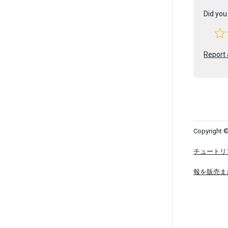
Did you 
Report 
Copyright ©
チュートリ
報を販売ま