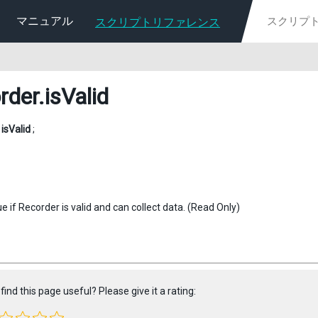
マニュアル
スクリプトリファレンス
rder
.isValid
l
isValid
;
e if Recorder is valid and can collect data. (Read Only)
find this page useful? Please give it a rating: