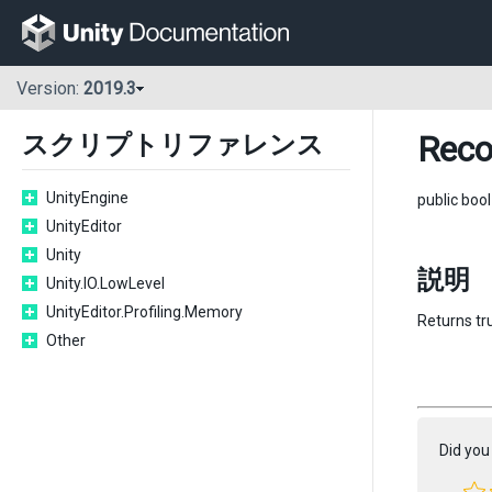
Version:
2019.3
Reco
スクリプトリファレンス
UnityEngine
public boo
UnityEditor
Unity
説明
Unity.IO.LowLevel
UnityEditor.Profiling.Memory
Returns tru
Other
Did you 