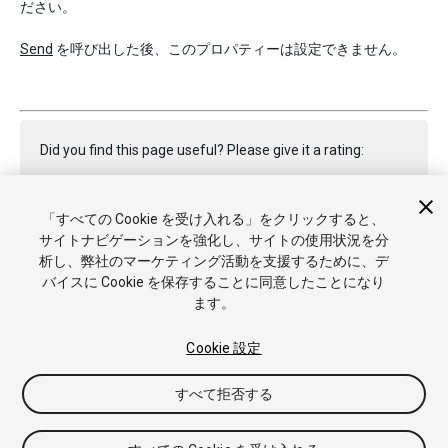
ださい。
Send
を呼び出した後、このプロパティーは設定できません。
Did you find this page useful? Please give it a rating:
「すべての Cookie を受け入れる」をクリックすると、
Report a problem on this page
サイトナビゲーションを強化し、サイトの使用状況を分
析し、弊社のマーケティング活動を支援するために、デ
バイスに Cookie を保存することに同意したことになり
ます。
Cookie 設定
Copyright © 2020 Unity Technologies. Publication 2019.3
すべて拒否する
チュートリアル
Answers
ナレッジベース
フォーラム
アセッ
トストア
商標と利用規約
法律関連
プライバシーポリシー
ク
ッキー
私の個人情報を販売または共有しない