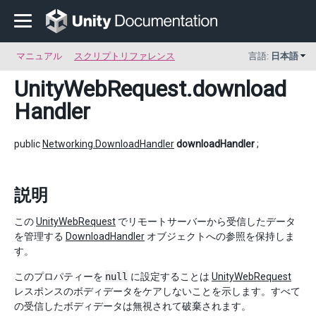
マニュアル
スクリプトリファレンス
言語:
日本語
UnityWebRequest
.download
Handler
public
Networking.DownloadHandler
downloadHandler
;
説明
この
UnityWebRequest
でリモートサーバーから受信したデータ
を管理する
DownloadHandler
オブジェクトへの参照を保持しま
す。
このプロパティーを
null
に設定することは
UnityWebRequest
レスポンスのボディデータをケアしないことを示します。すべて
の受信したボディデータは無視されて破棄されます。