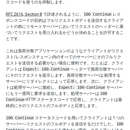
スコードを使うのを抑制します。
RFC 2616, Section 8
で詳述されるように、
100 Continue
レス
ポンスコードの目的はフルリクエストボディを送信するクライア
ントの前にリモートサーバーにおいてリクエストのヘッダーに基
づいてリクエストを受け入れるかどうか決めることを許可するこ
とです。
これは負荷分散アプリケーションのようなクライアントがリクエ
スト/レスポンスチェーン内のすべてのサーバーにそのフルリク
エストを送信する必要がない場合に便利です。たとえば、クライ
アントは
Expect: 100-Continue
ヘッダーで負荷分散サーバー
にそのリクエストを提示します。負荷分散サーバーは 処理する
サーバーにリダイレクトによって応答します。次に、クライアン
トは処理サーバーに接続し、
Expect: 100-Continue
サーバー
にもう一度同じ要求を送信します。処理サーバーは
100
Continue
HTTP ステータスコードで応答し、クライアントは最
終的にそのリクエストのフルボディと応答します。
100 Continue
ステータスコードを用いてクライアントは 1 つの
サーバーへリクエストのフルボディを送信するだけでした。
100