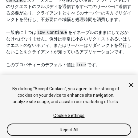
Continue
ステータスコードを使わない場合、クライアントはそ
のリクエストのフルボディを通信するすべてのサーバーに送信す
る必要があり、クライアントとすべてのサーバーの両方でリダイ
レクトを発行し、不必要に帯域幅と処理時間を消費します。
一般的に 1 つは
100 Continue
をイネーブルのままにしておか
なければなりません。例外は非常に小さいリクエストあるいはリ
クエストのないボディ、またはサーバーはリダイレクトを発行し
ないことをクライアントが知っているアプリケーションです。
このプロパティーのデフォルト値は
true
です。
Note:
WebGL ビルドターゲット上でヘッダーネゴシエーションは
ホストブラウザーによって実行されます。したがって、このセッ
By clicking “Accept Cookies”, you agree to the storing of
トされた値は WebGL ビルドに影響しません。
cookies on your device to enhance site navigation,
analyze site usage, and assist in our marketing efforts.
Cookie Settings
Copyright © 2020 Unity Technologies. Publication 2019.2
チュートリアル
Answers
ナレッジベース
フォーラム
アセッ
トストア
法律関連
プライバシーポリシー
クッキー
私の個人
Reject All
情報を販売または共有しない