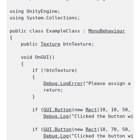
using UnityEngine;

using System.Collections;
public class ExampleClass : 
MonoBehaviour
{

    public 
Texture
 btnTexture;
    void OnGUI()

    {

        if (!btnTexture)

        {

Debug.LogError
("Please assign a te
            return;

        }
        if (
GUI.Button
(new 
Rect
(10, 10, 50, 50
Debug.Log
("Clicked the button with
        if (
GUI.Button
(new 
Rect
(10, 70, 50, 30
Debug.Log
("Clicked the button with 