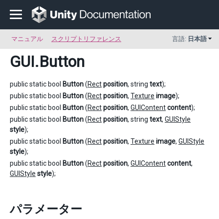
マニュアル
スクリプトリファレンス
言語:
日本語
GUI
.Button
public static bool
Button
(
Rect
position
, string
text
);
public static bool
Button
(
Rect
position
,
Texture
image
);
public static bool
Button
(
Rect
position
,
GUIContent
content
);
public static bool
Button
(
Rect
position
, string
text
,
GUIStyle
style
);
public static bool
Button
(
Rect
position
,
Texture
image
,
GUIStyle
style
);
public static bool
Button
(
Rect
position
,
GUIContent
content
,
GUIStyle
style
);
パラメーター