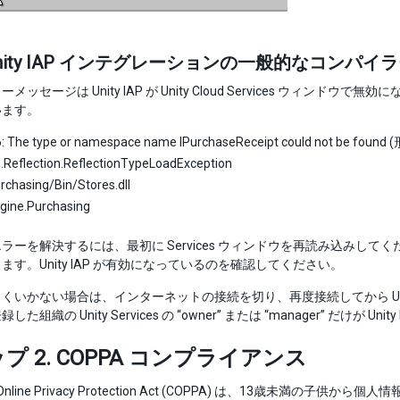
Unity IAP インテグレーションの一般的なコンパイ
メッセージは Unity IAP が Unity Cloud Services ウィン
います。
: The type or namespace name IPurchaseReceipt could not 
Reflection.ReflectionTypeLoadException
rchasing/Bin/Stores.dll
gine.Purchasing
ラーを解決するには、最初に Services ウィンドウを再読み込みしてく
ます。Unity IAP が有効になっているのを確認してください。
くいかない場合は、インターネットの接続を切り、再度接続してから Unity Se
た組織の Unity Services の “owner” または “manager” だけが Un
プ 2. COPPA コンプライアンス
en’s Online Privacy Protection Act (COPPA) は、1