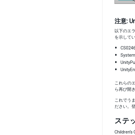
注意: 
以下のエラー
を示して
CS0246
System.
UnityPu
UnityEn
これらのエ
ら再び開き
これでうま
ださい。登録し
ステッ
Childr