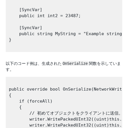
    [SyncVar]

    public int int2 = 23487;

    [SyncVar]

    public string MyString = "Example string";

}

以下のコード例は、生成された
OnSerialize
関数を示していま
す。
public override bool OnSerialize(NetworkWriter 
{

    if (forceAll)

    {

        // 初めてオブジェクトをクライアントに送信。
        writer.WritePackedUInt32((uint)this.int
        writer.WritePackedUInt32((uint)this.int