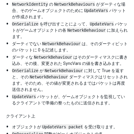
NetworkIdentity
の
NetworkBehaviours
がダーティな場
合、そのゲームオブジェクトのために
UpdateVars
パケット
が作成されます。
OnSerialize
を呼び出すことによって、
UpdateVars
パケッ
トがゲームオブジェクトの各
NetworkBehaviour
に加えられ
ます。
ダーティでない
NetworkBehaviour
は、そのダーティビット
のパケットに 0 を記述します。
ダーティな
NetworkBehaviour
はそのダーティマスクに書き
込み、その後、変更された SyncVars の値を書き込みます。
OnSerialize
が
NetworkBehaviour
に対して True を返す
と、その
NetworkBehaviour
ダーティマスクはリセットされ
ます。そのため、その値が変更されるまではパケットは再度
送信されません。
UpdateVars
パケットが、ゲームオブジェクトを監視してい
るクライアントで準備の整ったものに送信されます。
クライアント上
オブジェクトが
UpdateVars packet
を受け取ります。