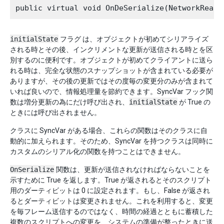
initialState
フラグ は、オブジェクトが初めてシリアライズ
される時とその後、インクリメントな更新が送信される時とを区
別するのに便利です。オブジェクトが初めてクライアントに送ら
れる時は、完全な状態のスナップショットが含まれている必要が
ありますが、その後の更新ではその度毎の変更分のみが含まれて
いれば良いので、情報処理量を節約できます。SyncVar フック関
数は増分更新の為にだけ呼び出され、
initialState
が True の
ときには呼び出されません。
クラスに SyncVar がある場合、これらの関数はそのクラスに自
動的に加えられます。そのため、SyncVar を持つクラスは同時に
カスタムのシリアル化の関数を持つことはできません。
OnSerialize
関数は、更新が送信されなければならないことを
示すために True を返します。True が返されるとそのスクリプト
用のダーティビットは 0 に設定されます。もし、False が返され
るとダーティビットは変更されません。これを利用すると、変更
を毎フレーム送信するのではなく、時間の経過とともに蓄積した
複数のスクリプトへの変更を、システムの準備が整ったときに送