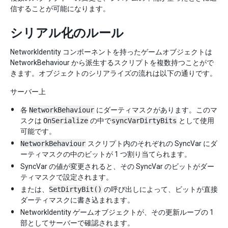
信することが可能になります。
シリアル化のルール
NetworkIdentity コンポーネントを持ったゲームオブジェクトは
NetworkBehaviour から派生するスクリプトを複数持つことがで
きます。オブジェクトのシリアライズの流れは以下の通りです。
サーバー上
各
NetworkBehaviour
にダーティマスクがあります。このマ
スクは
OnSerialize
の中で
syncVarDirtyBits
として使用
可能です。
NetworkBehaviour
スクリプト内のそれぞれの SyncVar にダ
ーティマスクの中のビットが 1 つ割り当てられます。
SyncVar の値が変更されると、その SyncVar のビットがダー
ティマスクで設定されます。
または、
SetDirtyBit()
の呼び出しによって、ビットが直接
ダーティマスクに書き込まれます。
NetworkIdentity ゲームオブジェクトが、その更新ループの 1
部としてサーバーで確認されます。