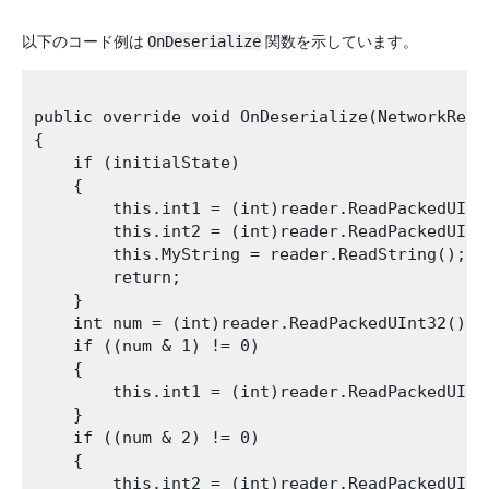
以下のコード例は
OnDeserialize
関数を示しています。
public override void OnDeserialize(NetworkRead
{

    if (initialState)

    {

        this.int1 = (int)reader.ReadPackedUInt3
        this.int2 = (int)reader.ReadPackedUInt3
        this.MyString = reader.ReadString();

        return;

    }

    int num = (int)reader.ReadPackedUInt32();

    if ((num & 1) != 0)

    {

        this.int1 = (int)reader.ReadPackedUInt3
    }

    if ((num & 2) != 0)

    {

        this.int2 = (int)reader.ReadPackedUInt3