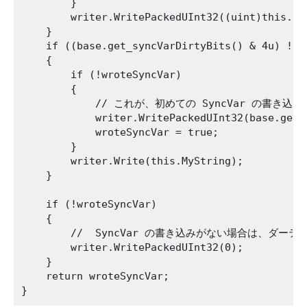
        }

        writer.WritePackedUInt32((uint)this.int
    }

    if ((base.get_syncVarDirtyBits() & 4u) != 0
    {

        if (!wroteSyncVar)

        {

            // これが、初めての SyncVar の
            writer.WritePackedUInt32(base.get_s
            wroteSyncVar = true;

        }

        writer.Write(this.MyString);

    }

    if (!wroteSyncVar)

    {

        //  SyncVar の書き込みがない場合は、ダー
        writer.WritePackedUInt32(0);

    }

    return wroteSyncVar;
