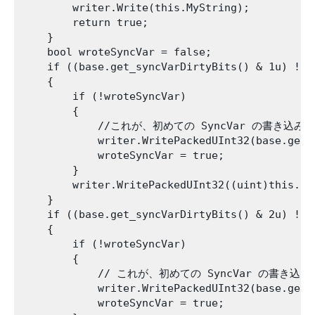
        writer.Write(this.MyString);

        return true;

    }

    bool wroteSyncVar = false;

    if ((base.get_syncVarDirtyBits() & 1u) != 0
    {

        if (!wroteSyncVar)

        {

            //これが、初めての SyncVar の書
            writer.WritePackedUInt32(base.get_s
            wroteSyncVar = true;

        }

        writer.WritePackedUInt32((uint)this.int
    }

    if ((base.get_syncVarDirtyBits() & 2u) != 0
    {

        if (!wroteSyncVar)

        {

            // これが、初めての SyncVar の
            writer.WritePackedUInt32(base.get_s
            wroteSyncVar = true;
