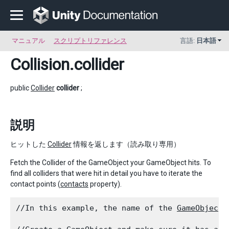
マニュアル
スクリプトリファレンス
言語:
日本語
Collision
.collider
public
Collider
collider
;
説明
ヒットした
Collider
情報を返します（読み取り専用）
Fetch the Collider of the GameObject your GameObject hits. To
find all colliders that were hit in detail you have to iterate the
contact points (
contacts
property).
//In this example, the name of the 
GameObject
 