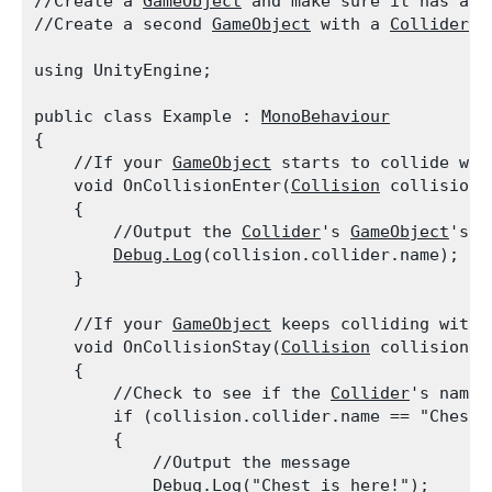
//Create a 
GameObject
 and make sure it has a 
C
//Create a second 
GameObject
 with a 
Collider
 a
using UnityEngine;
public class Example : 
MonoBehaviour
{

    //If your 
GameObject
 starts to collide wit
    void OnCollisionEnter(
Collision
 collision)

    {

        //Output the 
Collider
's 
GameObject
's n
Debug.Log
(collision.collider.name);

    }
    //If your 
GameObject
 keeps colliding with 
    void OnCollisionStay(
Collision
 collision)

    {

        //Check to see if the 
Collider
's name 
        if (collision.collider.name == "Chest")
        {

            //Output the message

Debug.Log
("Chest is here!");
