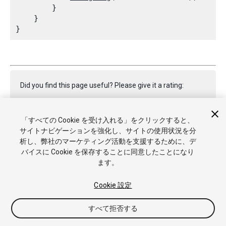
        }

    }

Did you find this page useful? Please give it a rating:
「すべての Cookie を受け入れる」をクリックすると、
Report a problem on this page
サイトナビゲーションを強化し、サイトの使用状況を分
析し、弊社のマーケティング活動を支援するために、デ
バイスに Cookie を保存することに同意したことになり
ます。
Cookie 設定
Copyright © 2019 Unity Technologies. Publication 2018.4
すべて拒否する
チュートリアル
Answers
ナレッジベース
フォーラム
アセッ
トストア
商標と利用規約
法律関連
プライバシーポリシー
ク