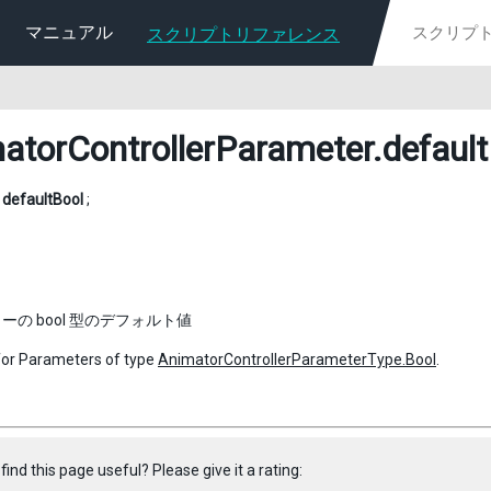
マニュアル
スクリプトリファレンス
atorControllerParameter
.defaul
l
defaultBool
;
ーの bool 型のデフォルト値
 for Parameters of type
AnimatorControllerParameterType.Bool
.
find this page useful? Please give it a rating: