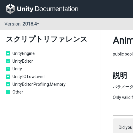
Version:
2018.4
Anim
スクリプトリファレンス
UnityEngine
public boo
UnityEditor
Unity
説明
Unity.IO.LowLevel
UnityEditor.Profiling.Memory
パラメータ
Other
Only valid
Did you 