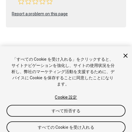
Report a problem on this page
Copyright © 2019 Unity Technologies. Publication 2018.4
「すべての Cookie を受け入れる」をクリックすると、
チュートリアル
Answers
ナレッジベース
フォーラム
アセッ
サイトナビゲーションを強化し、サイトの使用状況を分
トストア
商標と利用規約
法律関連
プライバシーポリシー
ク
析し、弊社のマーケティング活動を支援するために、デ
ッキー
私の個人情報を販売または共有しない
バイスに Cookie を保存することに同意したことになり
Cookie 優先設定
ます。
Cookie 設定
すべて拒否する
すべての Cookie を受け入れる