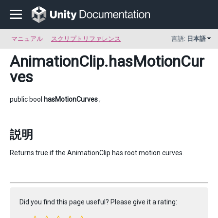
マニュアル
スクリプトリファレンス
言語:
日本語
AnimationClip
.hasMotionCur
ves
public bool
hasMotionCurves
;
説明
Returns true if the AnimationClip has root motion curves.
Did you find this page useful? Please give it a rating: