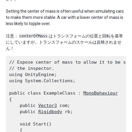
Setting the center of mass is often useful when simulating cars
to make them more stable. A car with a lower center of mass is
less likely to topple over.
注意：
centerOfMass
はトランスフォームの位置と回転を基準
にしていますが、トランスフォームのスケールは反映されませ
ん！
// Expose center of mass to allow it to be set 
// the inspector.

using UnityEngine;

using System.Collections;
public class ExampleClass : 
MonoBehaviour
{

    public 
Vector3
 com;

    public 
Rigidbody
 rb;
    void Start()

    {
