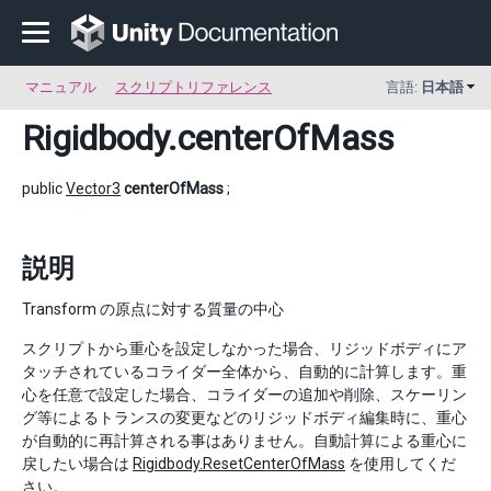
マニュアル
スクリプトリファレンス
言語:
日本語
Rigidbody
.centerOfMass
public
Vector3
centerOfMass
;
説明
Transform の原点に対する質量の中心
スクリプトから重心を設定しなかった場合、リジッドボディにア
タッチされているコライダー全体から、自動的に計算します。重
心を任意で設定した場合、コライダーの追加や削除、スケーリン
グ等によるトランスの変更などのリジッドボディ編集時に、重心
が自動的に再計算される事はありません。自動計算による重心に
戻したい場合は
Rigidbody.ResetCenterOfMass
を使用してくだ
さい。