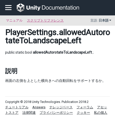
マニュアル
スクリプトリファレンス
言語:
日本語
PlayerSettings
.allowedAutoro
tateToLandscapeLeft
public static bool
allowedAutorotateToLandscapeLeft
;
説明
画面の左側を上とした横向きへの自動回転をサポートするか。
Copyright © 2018 Unity Technologies. Publication 2018.2
チュートリアル
Answers
ナレッジベース
フォーラム
アセッ
トストア
法律関連
プライバシーポリシー
クッキー
私の個人