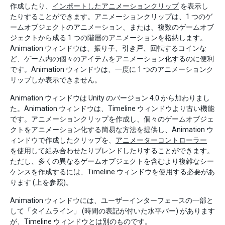
作成したり、
インポートしたアニメーションクリップ
を表示し
たりすることができます。アニメーションクリップは、1 つのゲ
ームオブジェクトのアニメーション、または、複数のゲームオブ
ジェクトから成る 1 つの階層のアニメーションを格納します。
Animation ウィンドウは、振り子、引き戸、回転するコインな
ど、ゲーム内の個々のアイテムをアニメーション化するのに便利
です。Animation ウィンドウは、一度に 1 つのアニメーションク
リップしか表示できません。
Animation ウィンドウは Unity のバージョン 4.0 から加わりまし
た。Animation ウィンドウは、Timeline ウィンドウより古い機能
です。アニメーションクリップを作成し、個々のゲームオブジェ
クトをアニメーション化する簡易な方法を提供し、Animation ウ
ィンドウで作成したクリップを、
アニメーターコントローラー
を使用して組み合わせたりブレンドしたりすることができます。
ただし、多くの異なるゲームオブジェクトを含むより複雑なシー
ケンスを作成するには、Timeline ウィンドウを使用する必要があ
ります (上を参照)。
Animation ウィンドウには、ユーザーインターフェースの一部と
して「タイムライン」 (時間の表記が付いた水平バー) があります
が、Timeline ウィンドウとは別のものです。