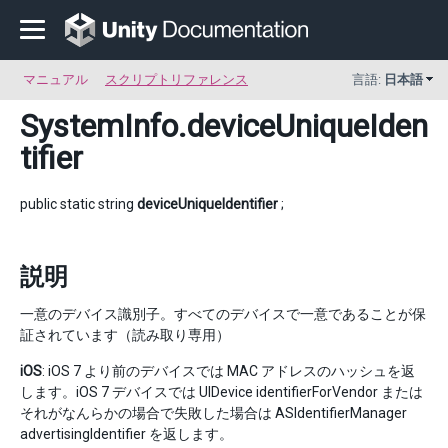
マニュアル
スクリプトリファレンス
言語:
日本語
SystemInfo
.deviceUniqueIden
tifier
public static string
deviceUniqueIdentifier
;
説明
一意のデバイス識別子。すべてのデバイスで一意であることが保
証されています（読み取り専用）
iOS
: iOS 7 より前のデバイスでは MAC アドレスのハッシュを返
します。iOS 7 デバイスでは UIDevice identifierForVendor または
それがなんらかの場合で失敗した場合は ASIdentifierManager
advertisingIdentifier を返します。