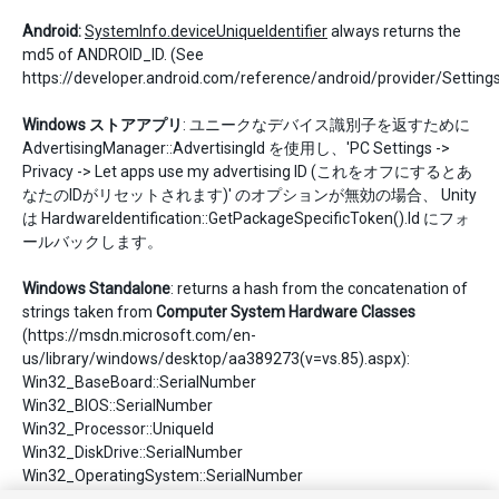
Android:
SystemInfo.deviceUniqueIdentifier
always returns the
md5 of ANDROID_ID. (See
https://developer.android.com/reference/android/provider/Settin
Windows ストアアプリ
: ユニークなデバイス識別子を返すために
AdvertisingManager::AdvertisingId を使用し、'PC Settings ->
Privacy -> Let apps use my advertising ID (これをオフにするとあ
なたのIDがリセットされます)' のオプションが無効の場合、 Unity
は HardwareIdentification::GetPackageSpecificToken().Id にフォ
ールバックします。
Windows Standalone
: returns a hash from the concatenation of
strings taken from
Computer System Hardware Classes
(https://msdn.microsoft.com/en-
us/library/windows/desktop/aa389273(v=vs.85).aspx):
Win32_BaseBoard::SerialNumber
Win32_BIOS::SerialNumber
Win32_Processor::UniqueId
Win32_DiskDrive::SerialNumber
Win32_OperatingSystem::SerialNumber