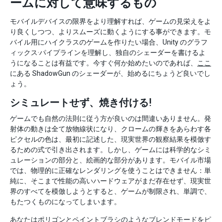
ームに対して意味するもの
モバイルデバイスの限界をより理解すれば、ゲームの見栄えをよ
り良くしつつ、よりスムーズに動くようにする事ができます。モ
バイル用にハイクラスのゲームを作りたい場合、Unity のグラフ
ィックス·パイプラインを理解し、独自のシェーダーを書けるよ
うになることは有益です。今すぐ何か始めたいのであれば、
ここ
にある ShadowGun のシェーダーが、始めるにちょうど良いでし
ょう。
シミュレートせず、焼き付ける!
ゲームでも自然の法則に従う方が良いのは間違いありません。発
射体の動きは全て放物線状になり、クロームの輝きをあらわす各
ピクセルの色は、最初に記述した、現実世界の観察結果を模倣す
るための式で引き出されます。しかし、ゲームには科学的なシミ
ュレーションの部分と、絵画的な部分があります。モバイル市場
では、物理的に正確なレンダリングを使うことはできません：単
純に、そこまで性能の高いハードウェアがまだ存在せず、現実世
界のすべてを模倣しようとすると、ゲームが制限され、単調で、
もたつくものになってしまいます。
あなたはポリゴンとペイントブラシのようなブレンドモードをピ