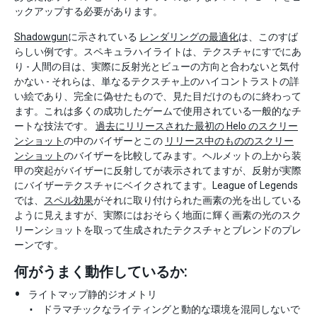
ックアップする必要があります。
Shadowgun
に示されている
レンダリングの最適化
は、このすば
らしい例です。スペキュラハイライトは、テクスチャにすでにあ
り - 人間の目は、実際に反射光とビューの方向と合わないと気付
かない - それらは、単なるテクスチャ上のハイコントラストの詳
い絵であり、完全に偽せたもので、見た目だけのものに終わって
ます。これは多くの成功したゲームで使用されている一般的なチ
ートな技法です。
過去にリリースされた最初の Helo のスクリー
ンショット
の中のバイザーとこの
リリース中のもののスクリー
ンショット
のバイザーを比較してみます。ヘルメットの上から装
甲の突起がバイザーに反射してが表示されてますが、反射が実際
にバイザーテクスチャにベイクされてます。League of Legends
では、
スペル効果
がそれに取り付けられた画素の光を出している
ように見えますが、実際にはおそらく地面に輝く画素の光のスク
リーンショットを取って生成されたテクスチャとブレンドのプレ
ーンです。
何がうまく動作しているか:
ライトマップ静的ジオメトリ
ドラマチックなライティングと動的な環境を混同しないで