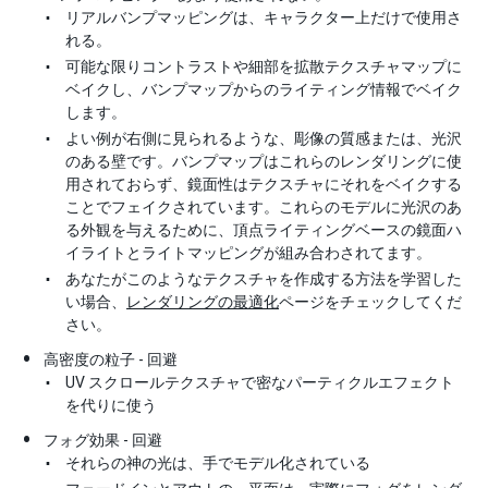
リアルバンプマッピングは、キャラクター上だけで使用さ
れる。
可能な限りコントラストや細部を拡散テクスチャマップに
ベイクし、バンプマップからのライティング情報でベイク
します。
よい例が右側に見られるような、彫像の質感または、光沢
のある壁です。バンプマップはこれらのレンダリングに使
用されておらず、鏡面性はテクスチャにそれをベイクする
ことでフェイクされています。これらのモデルに光沢のあ
る外観を与えるために、頂点ライティングベースの鏡面ハ
イライトとライトマッピングが組み合わされてます。
あなたがこのようなテクスチャを作成する方法を学習した
い場合、
レンダリングの最適化
ページをチェックしてくだ
さい。
高密度の粒子 - 回避
UV スクロールテクスチャで密なパーティクルエフェクト
を代りに使う
フォグ効果 - 回避
それらの神の光は、手でモデル化されている