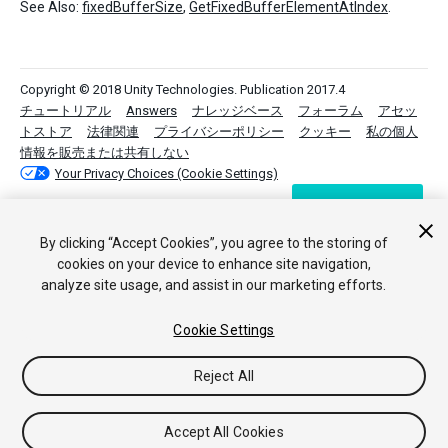
See Also:
fixedBufferSize
,
GetFixedBufferElementAtIndex
.
Copyright © 2018 Unity Technologies. Publication 2017.4
チュートリアル
Answers
ナレッジベース
フォーラム
アセッ
トストア
法律関連
プライバシーポリシー
クッキー
私の個人
情報を販売または共有しない
Your Privacy Choices (Cookie Settings)
フィードバック
By clicking “Accept Cookies”, you agree to the storing of
cookies on your device to enhance site navigation,
analyze site usage, and assist in our marketing efforts.
Cookie Settings
Reject All
Accept All Cookies