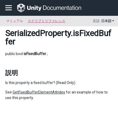
マニュアル
スクリプトリファレンス
言語:
日本語
SerializedProperty
.isFixedBuf
fer
public bool
isFixedBuffer
;
説明
Is this property a fixed buffer? (Read Only)
See
GetFixedBufferElementAtIndex
for an example of how to
use this property.