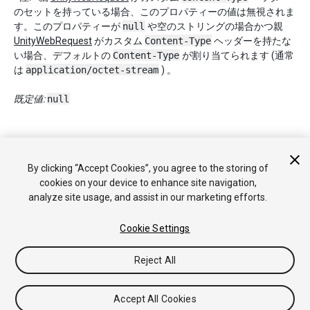
のセットを持っている場合、このプロパティーの値は無視されま
す。このプロパティーが
null
や空のストリングの場合かつ親
UnityWebRequest
がカスタム
Content-Type
ヘッダーを持たな
い場合、デフォルトの
Content-Type
が割り当てられます (通常
は
application/octet-stream
) 。
既定値:
null
Copyright © 2018 Unity Technologies. Publication 2017.4
By clicking “Accept Cookies”, you agree to the storing of
チュートリアル
Answers
ナレッジベース
フォーラム
アセッ
cookies on your device to enhance site navigation,
トストア
法律関連
プライバシーポリシー
クッキー
私の個人
analyze site usage, and assist in our marketing efforts.
情報を販売または共有しない
Your Privacy Choices (Cookie Settings)
Cookie Settings
フィードバック
Reject All
Accept All Cookies