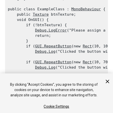
public class ExampleClass : 
MonoBehaviour
 {

    public 
Texture
 btnTexture;

    void OnGUI() {

        if (!btnTexture) {

Debug.LogError
("Please assign a te
            return;

        }

        if (
GUI.RepeatButton
(new 
Rect
(10, 10, 
Debug.Log
("Clicked the button with 
        if (
GUI.RepeatButton
(new 
Rect
(10, 70, 
Debug.Log
("Clicked the button with 
    }

By clicking “Accept Cookies”, you agree to the storing of
cookies on your device to enhance site navigation,
analyze site usage, and assist in our marketing efforts.
Cookie Settings
Copyright © 2018 Unity Technologies. Publication 2017.3
チュートリアル
Answers
ナレッジベース
フォーラム
アセ