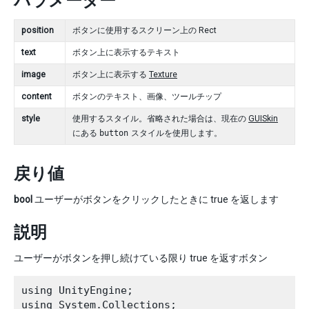
パラメーター
position
ボタンに使用するスクリーン上の Rect
text
ボタン上に表示するテキスト
image
ボタン上に表示する
Texture
content
ボタンのテキスト、画像、ツールチップ
style
使用するスタイル。省略された場合は、現在の
GUISkin
にある
button
スタイルを使用します。
戻り値
bool
ユーザーがボタンをクリックしたときに true を返します
説明
ユーザーがボタンを押し続けている限り true を返すボタン
using UnityEngine;

using System.Collections;