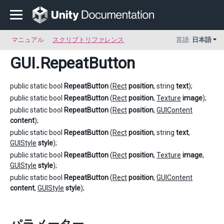
マニュアル
スクリプトリファレンス
言語:
日本語
GUI
.RepeatButton
public static bool
RepeatButton
(
Rect
position
, string
text
);
public static bool
RepeatButton
(
Rect
position
,
Texture
image
);
public static bool
RepeatButton
(
Rect
position
,
GUIContent
content
);
public static bool
RepeatButton
(
Rect
position
, string
text
,
GUIStyle
style
);
public static bool
RepeatButton
(
Rect
position
,
Texture
image
,
GUIStyle
style
);
public static bool
RepeatButton
(
Rect
position
,
GUIContent
content
,
GUIStyle
style
);