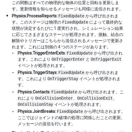
この関数はすべての物理的な物体の位置と回転を更新しま
す。更新情報を知らせるメッセージも同様に送信されます。
Physics.ProcessReports:
FixedUpdate
から呼び出されま
す。このステージは物理の
FixedUpdate
によって最終的な
状態が決定するたびに 1 度実行され、シミュレーション結果
に応じてさまざまなステージが処理されます。接触、結合の
解除やトリガーはこちらから送信されるメッセージで更新さ
れます。これには別個の 4 つのステージがあります。
Physics.TriggerEnterExits:
FixedUpdate
から呼び出され
ます。これにより
OnTriggerEnter
と
OnTriggerExit
イベントが処理されます。
Physics.TriggerStays:
FixedUpdate
から呼び出されま
す。これにより
OnTriggerStay
イベントが処理されま
す。
Physics.Contacts:
FixedUpdate
から呼び出されます。こ
れにより
OnCollisionEnter
、
OnCollisionExit
、
OnCollisionStay
イベントが処理されます。
Physics.JointBreaks:
FixedUpdate
から呼び出されます。
ここではジョイントの破壊の処理に関係したことの更新、
メッセージの送信を行います。