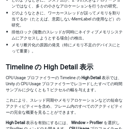
ンではなく、多くの小さなアロケーションを行うかの研究。
どのようなときに、ワーカースレッドが誤ってメモリを割り
当てるか（たとえば、意図しないMemLabel の使用など）の
研究。
排他ロック (複数のスレッドが同時にネイティブメモリシステ
ムにアクセスしようとする場合) の検出。
メモリ断片化の原因の発見（特にメモリ不足のデバイスにと
って重要）。
Timeline の High Detail 表示
CPU Usage プロファイラーの Timeline の
High Detail
表示では、
Unity の CPU Usage プロファイラーでレコードしたすべての時間
サンプルに少なくとも 1 ピクセルの幅を与えます。
これにより、スレッド同期やメモリアロケーションなどの短命な
アクティビティーを含め、フレーム内のすべてのアクティビティ
ーの完全な概要を見ることができます。
High Detail
表示を有効にするには、
Window
>
Profiler
を選択し
てProfiler ウィンドウを開きます。
CPU Usage
プロファイラーを