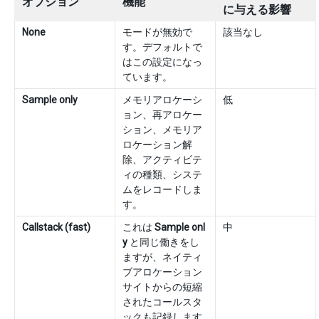
オプション
機能
に与える影響
None
モードが無効で
該当なし
す。デフォルトで
はこの設定になっ
ています。
Sample only
メモリアロケーシ
低
ョン、再アロケー
ション、メモリア
ロケーション解
除、アクティビテ
ィの種類、システ
ムをレコードしま
す。
Callstack (fast)
これは
Sample onl
中
y
と同じ働きをし
ますが、ネイティ
ブアロケーション
サイトからの短縮
されたコールスタ
ックも記録します