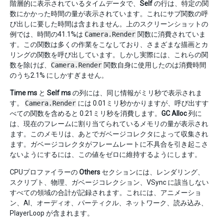
階層的に表示されているタイムデータで、
Self
の行は、特定の関
数にかかった時間の量が表示されています。これにサブ関数の呼
び出しに要した時間は含まれません。上のスクリーンショットの
例では、時間の41.1%は
Camera.Render
関数に消費されていま
す。この関数は多くの作業をこなしており、さまざまな描画とカ
リングの関数を呼び出しています。しかし実際には、これらの関
数を除けば、
Camera.Render
関数自身に使用したのは消費時間
のうち2.1% にしかすぎません。
Time ms
と
Self ms
の列には、同じ情報がミリ秒で表示されま
す。
Camera.Render
には 0.01ミリ秒かかりますが、呼び出すす
べての関数を含めると 0.21ミリ秒を消費します。
GC Alloc
列に
は、現在のフレームに割り当てられているメモリの量が表示され
ます。このメモリは、あとでガベージコレクタによって収集され
ます。ガベージコレクタがフレームレートに不具合を引き起こさ
ないようにするには、この値をゼロに維持するようにします。
CPUプロファイラーの
Others
セクションには、レンダリング、
スクリプト、物理、ガベージコレクション、VSync に該当しない
すべての領域の合計が記録されます。これには、アニメーショ
ン、AI、オーディオ、パーティクル、ネットワーク、読み込み、
PlayerLoop が含まれます。