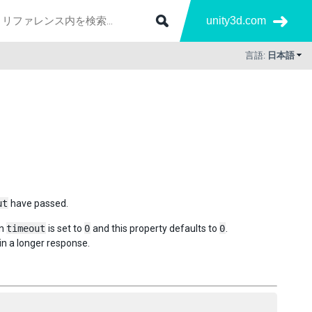
unity3d.com
言語:
日本語
ut
have passed.
en
timeout
is set to
0
and this property defaults to
0
.
in a longer response.