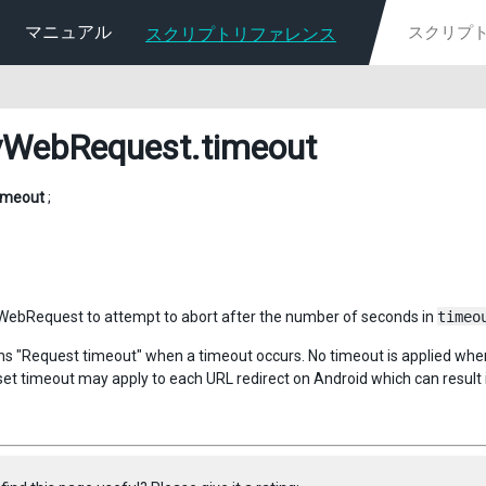
マニュアル
スクリプトリファレンス
yWebRequest
.timeout
imeout
;
WebRequest to attempt to abort after the number of seconds in
timeo
ns "Request timeout" when a timeout occurs. No timeout is applied wh
et timeout may apply to each URL redirect on Android which can result 