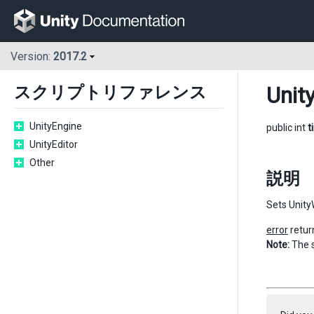
Version:
2017.2
Unit
スクリプトリファレンス
UnityEngine
public int
t
UnityEditor
Other
説明
Sets Unity
error
retur
Note:
The s