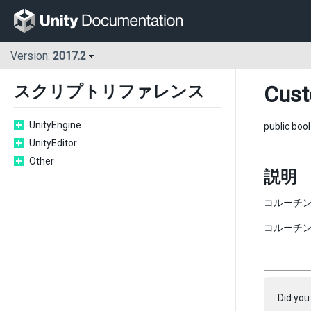
Version:
2017.2
Cust
スクリプトリファレンス
UnityEngine
public boo
UnityEditor
Other
説明
コルーチ
コルーチ
Did you 