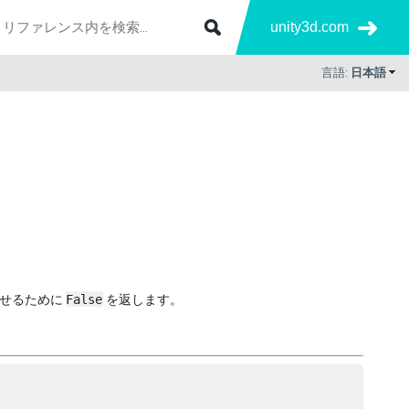
unity3d.com
言語:
日本語
させるために
False
を返します。