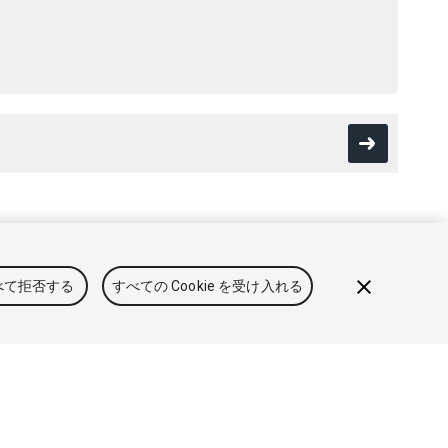
用規約
法律関連
プライバシーポリシー
クッキー
私の個人情
べて拒否する
すべての Cookie を受け入れる