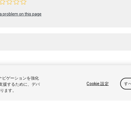
a problem on this page
 2017 Unity Technologies. Publication 2017.2
トナビゲーションを強化
アル
Answers
ナレッジベース
フォーラム
アセットストア
商標と利
Cookie 設定
す
支援するために、デバ
なります。
たは共有しない
Cookie 優先設定