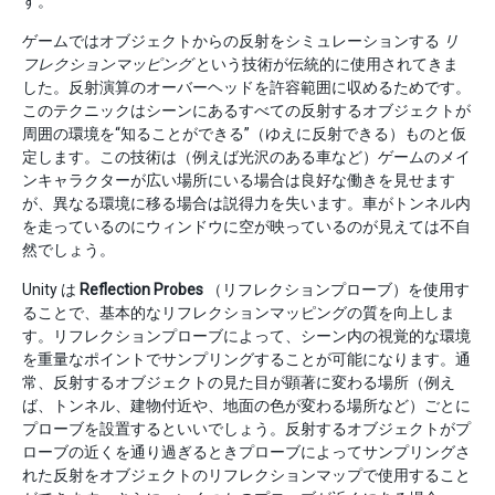
す。
ゲームではオブジェクトからの反射をシミュレーションする
リ
フレクションマッピング
という技術が伝統的に使用されてきま
した。反射演算のオーバーヘッドを許容範囲に収めるためです。
このテクニックはシーンにあるすべての反射するオブジェクトが
周囲の環境を“知ることができる”（ゆえに反射できる）ものと仮
定します。この技術は（例えば光沢のある車など）ゲームのメイ
ンキャラクターが広い場所にいる場合は良好な働きを見せます
が、異なる環境に移る場合は説得力を失います。車がトンネル内
を走っているのにウィンドウに空が映っているのが見えては不自
然でしょう。
Unity は
Reflection Probes
（リフレクションプローブ）を使用す
ることで、基本的なリフレクションマッピングの質を向上しま
す。リフレクションプローブによって、シーン内の視覚的な環境
を重量なポイントでサンプリングすることが可能になります。通
常、反射するオブジェクトの見た目が顕著に変わる場所（例え
ば、トンネル、建物付近や、地面の色が変わる場所など）ごとに
プローブを設置するといいでしょう。反射するオブジェクトがプ
ローブの近くを通り過ぎるときプローブによってサンプリングさ
れた反射をオブジェクトのリフレクションマップで使用すること