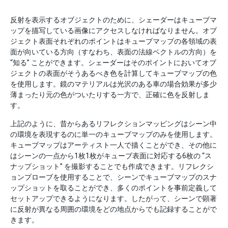
反射を表示するオブジェクトのために、シェーダーはキューブマ
ップを描写している画像にアクセスしなければなりません。オブ
ジェクト表面それぞれのポイントはキューブマップの各領域の表
面が向いている方向（すなわち、表面の法線ベクトルの方向）を
“知る” ことができます。シェーダーはそのポイントにおいてオブ
ジェクトの表面がそうあるべき色を計算してキューブマップの色
を使用します。鏡のマテリアルは光沢のある車の場合効果が多少
薄まったり元の色がついたりする一方で、正確に色を反射しま
す。
上記のように、昔からあるリフレクションマッピングはシーン中
の環境を表現するのに単一のキューブマップのみを使用します。
キューブマップはアーティスト一人で描くことができ、その他に
はシーンの一点から1枚1枚がキューブ表面に対応する6枚の “ス
ナップショット” を撮影することでも作成できます。リフレクシ
ョンプローブを使用することで、シーンでキューブマップのスナ
ップショットを取ることができ、多くのポイントを事前定義して
セットアップできるようになります。したがって、シーンで顕著
に反射が異なる周囲の環境をどの地点からでも記録することがで
きます。