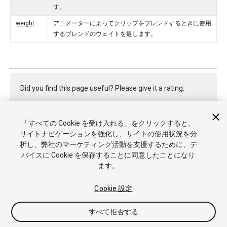
す。
weight
アニメーターによってクリップをブレンドするときに使用
するブレンドのウェイトを返します。
Did you find this page useful? Please give it a rating:
「すべての Cookie を受け入れる」をクリックすると、
Report a problem on this page
サイトナビゲーションを強化し、サイトの使用状況を分
析し、弊社のマーケティング活動を支援するために、デ
バイスに Cookie を保存することに同意したことになり
ます。
Cookie 設定
Copyright © 2017 Unity Technologies. Publication 2017.1
すべて拒否する
チュートリアル
Answers
ナレッジベース
フォーラム
アセ
ットストア
商標と利用規約
法律関連
プライバシーポリシー