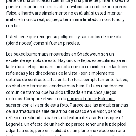
parte de una simulación científica y una parte de pintar. Usted no
puede competir en el mercado móvil con un renderizado preciso
físico; el hardware simplemente no está ahí, si usted intentar
imitar el mundo real, su juego terminará limitado, monótono, y
con lag.
Usted tiene que recoger su polígonos y sus nodos de mezcla
(blend nodes) como si fueran pinceles.
Los
baked bumpmaps
mostrados en
Shadowgun
son un
excelente ejemplo de esto. Hay unos reflejos especulares ya en
la textura - el ojo humano no nota que no coinciden con las luces
reflejadas y las direcciones de la vista - son simplemente
detalles de contraste altos en la textura, completamente falsos,
no obstante terminan viéndose muy bien. Esta es una técnica
común de trampa que ha sido utilizada en muchos juegos
exitosos. Compare el visor en la
primera foto de Halo que
sacaron
con el visor de esta
foto
. Parece que las protuberancias
de la armadura se sale de arriba del casco en el visor, pero el
reflejo en realidad es baked a la textura del viso. En League of
Legends,
un efecto de un hechizo
parece tener una luz de pixel
adjunta a este, pero en realidad es un plano mezclado con una