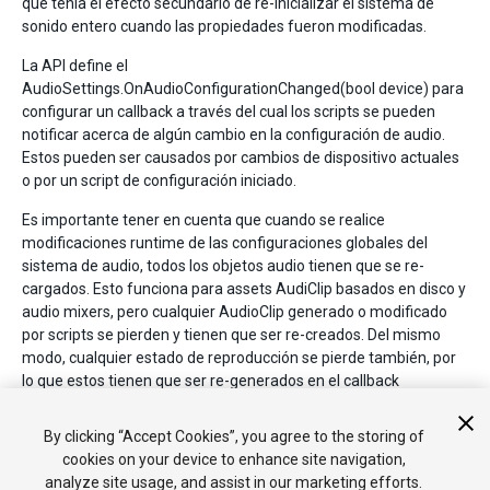
que tenía el efecto secundario de re-inicializar el sistema de
sonido entero cuando las propiedades fueron modificadas.
La API define el
AudioSettings.OnAudioConfigurationChanged(bool device) para
configurar un callback a través del cual los scripts se pueden
notificar acerca de algún cambio en la configuración de audio.
Estos pueden ser causados por cambios de dispositivo actuales
o por un script de configuración iniciado.
Es importante tener en cuenta que cuando se realice
modificaciones runtime de las configuraciones globales del
sistema de audio, todos los objetos audio tienen que se re-
cargados. Esto funciona para assets AudiClip basados en disco y
audio mixers, pero cualquier AudioClip generado o modificado
por scripts se pierden y tienen que ser re-creados. Del mismo
modo, cualquier estado de reproducción se pierde también, por
lo que estos tienen que ser re-generados en el callback
AudioSettings.OnAudioConfigurationChanged(…).
By clicking “Accept Cookies”, you agree to the storing of
Para detalles y ejemplos mirar la referencia del scripting API.
cookies on your device to enhance site navigation,
analyze site usage, and assist in our marketing efforts.