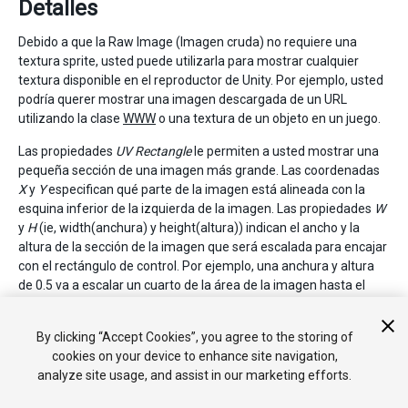
Detalles
Debido a que la Raw Image (Imagen cruda) no requiere una
textura sprite, usted puede utilizarla para mostrar cualquier
textura disponible en el reproductor de Unity. Por ejemplo, usted
podría querer mostrar una imagen descargada de un URL
utilizando la clase
WWW
o una textura de un objeto en un juego.
Las propiedades
UV Rectangle
le permiten a usted mostrar una
pequeña sección de una imagen más grande. Las coordenadas
X
y
Y
especifican qué parte de la imagen está alineada con la
esquina inferior de la izquierda de la imagen. Las propiedades
W
y
H
(ie, width(anchura) y height(altura)) indican el ancho y la
altura de la sección de la imagen que será escalada para encajar
con el rectángulo de control. Por ejemplo, una anchura y altura
de 0.5 va a escalar un cuarto de la área de la imagen hasta el
rectángulo de control. Al cambiar estas propiedades, usted
puede acercarse y escalar la imagen como deseada (ver
By clicking “Accept Cookies”, you agree to the storing of
también el control
Scrollbar
).
cookies on your device to enhance site navigation,
analyze site usage, and assist in our marketing efforts.